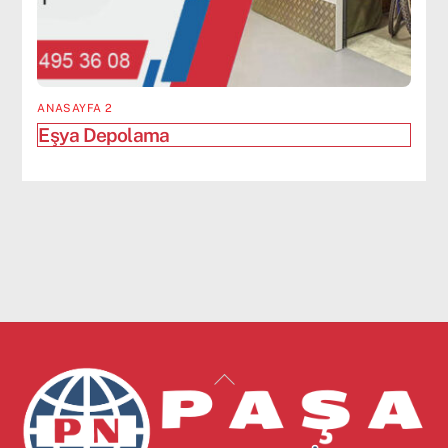
ANASAYFA 2
Eşya Depolama
Back
To
Top